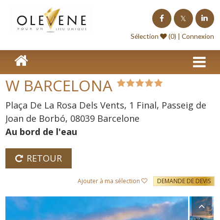
Homepage
Sélection
(0) |
Connexion
Lieux de séminaire
Lieux à l'étranger
W BARCELONA
Nos offres
Plaça De La Rosa Dels Vents, 1 Final, Passeig de
Séminaire clé en Main
Joan de Borbó, 08039 Barcelone
Au bord de l'eau
Blog événements
Contact
RETOUR
Devis
Ajouter à ma sélection
DEMANDE DE DEVIS