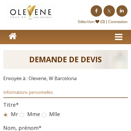
Homepage
Sélection
(0) |
Connexion
Lieux de séminaire
Lieux à l'étranger
Nos offres
DEMANDE DE DEVIS
Séminaire clé en Main
Envoyée à : Olevene, W Barcelona
Blog événements
Informations personnelles
Contact
Titre*
Devis
Mr
Mme
Mlle
Nom, prénom*