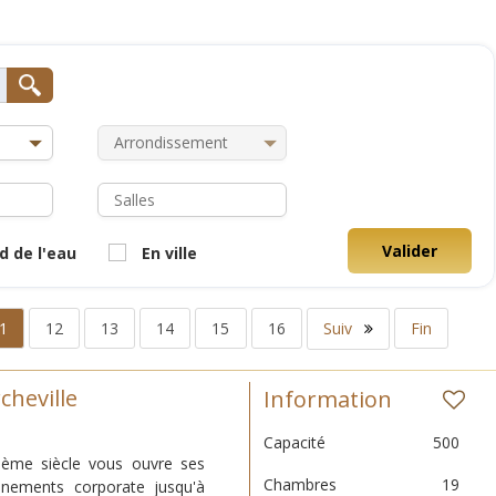
Valider
d de l'eau
En ville
1
12
13
14
15
16
Suiv
Fin
cheville
Information
Capacité
500
 ème siècle vous ouvre ses
Chambres
19
nements corporate jusqu'à