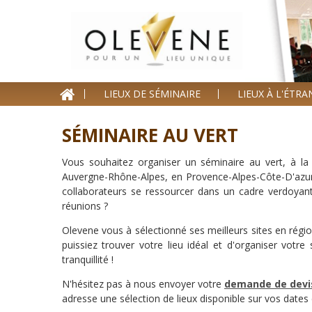
Homepage
LIEUX DE SÉMINAIRE
LIEUX À L'ÉTR
Lieux de séminaire
Lieux à l'étranger
SÉMINAIRE AU VERT
Nos offres
Vous souhaitez organiser un séminaire au vert, à 
Auvergne-Rhône-Alpes, en Provence-Alpes-Côte-D'azu
Séminaire clé en Main
collaborateurs se ressourcer dans un cadre verdoyant
réunions ?
Blog événements
Olevene vous à sélectionné ses meilleurs sites en régio
Contact
puissiez trouver votre lieu idéal et d'organiser votr
tranquillité !
Devis
N'hésitez pas à nous envoyer votre
demande de devi
adresse une sélection de lieux disponible sur vos dates 