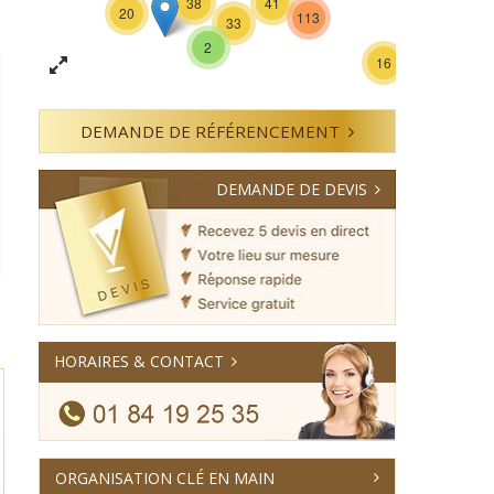
38
41
20
113
33
2
16
DEMANDE DE RÉFÉRENCEMENT
DEMANDE DE DEVIS
HORAIRES & CONTACT
ORGANISATION CLÉ EN MAIN