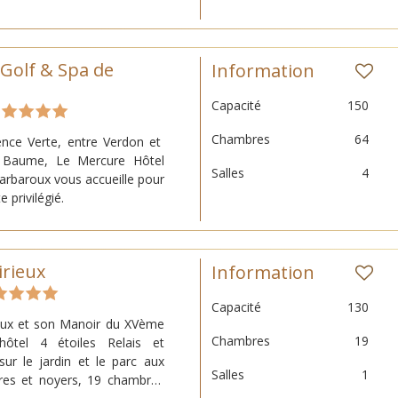
Golf & Spa de
Information
Capacité
150
Chambres
64
ence Verte, entre Verdon et
e Baume, Le Mercure Hôtel
Salles
4
arbaroux vous accueille pour
privilégié.
mbres, niché sur un golf de
international, sera un lieu
isation de vos réunions
irieux
Information
Capacité
130
eux et son Manoir du XVème
Chambres
19
hôtel 4 étoiles Relais et
ur le jardin et le parc aux
Salles
1
èdres et noyers, 19 chambres