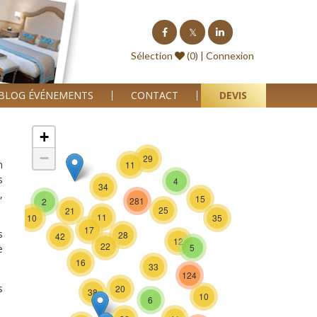
Sélection
(0) |
Connexion
BLOG ÉVÉNEMENTS
CONTACT
DEVIS
+
−
29
n
11
s
4
34
,
15
281
2
25
21
11
10
35
17
s
28
42
12
22
5
e
16
33
124
s
20
38
10
6