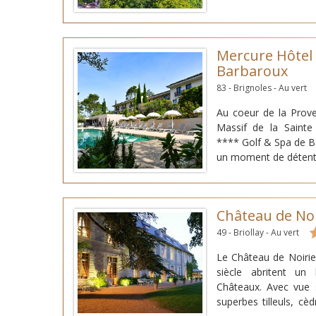
Mercure Hôtel 
Barbaroux
83 - Brignoles - Au vert
Au coeur de la Prov
Massif de la Saint
**** Golf & Spa de B
un moment de détente 
Son Hôtel de 64 cha
18 trous de renommé 
propice à l'organ
Château de No
professionelles.
49 - Briollay - Au vert
Le Château de Noiri
siècle abritent un 
Châteaux. Avec vue s
superbes tilleuls, c