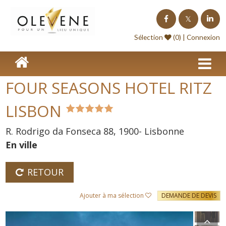
Homepage
Sélection
(0) |
Connexion
Lieux de séminaire
Lieux à l'étranger
FOUR SEASONS HOTEL RITZ
Nos offres
LISBON
Séminaire clé en Main
R. Rodrigo da Fonseca 88, 1900- Lisbonne
Blog événements
En ville
Contact
RETOUR
Devis
Ajouter à ma sélection
DEMANDE DE DEVIS