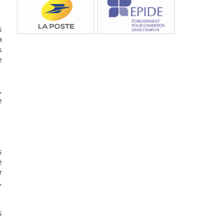
s
a
s
e
,
e
s
e
r
,
s