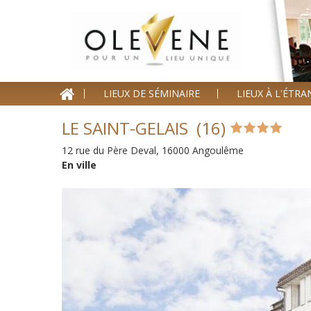
Homepage
LIEUX DE SÉMINAIRE
LIEUX À L'ÉTR
Lieux de séminaire
LE SAINT-GELAIS (16)
Lieux à l'étranger
12 rue du Père Deval, 16000 Angoulême
Nos offres
En ville
Séminaire clé en Main
Blog événements
Contact
Devis