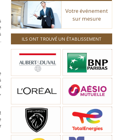
Votre événement
sur mesure
s
e
s
ILS ONT TROUVÉ UN ÉTABLISSEMENT
.
e
s
x
,
t
e
r