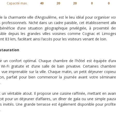
Capacité max.
40
20
20
0
0
de la charmante ville d’Angoulême, est le lieu idéal pour organiser vo
professionnels. Niché dans un cadre paisible, cet établissement alli
bénéficie d’une situation géographique privilégiée, à proximité de
essible depuis les grandes villes voisines comme Cognac et Limoges
 83 km, facilitant ainsi l’accès pour les visiteurs venant de loin.
stauration
ir un confort optimal. Chaque chambre de l'hôtel est équipée d’un
 Wi-Fi gratuite et d’une salle de bain privative. Certaines chambre
 vue imprenable sur la ville. Chaque matin, un petit déjeuner copieu
son, parfait pour bien commencer la journée avant votre séminaire
.
 un véritable atout. Il propose une cuisine raffinée, mettant en avan
soit pour un déjeuner d’affaires, un dîner de gala ou une simple paus
os invités. Une grande terrasse est également disponible pour profite
.