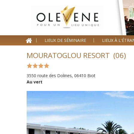
Homepage
LIEUX DE SÉMINAIRE
LIEUX À L'ÉTR
Lieux de séminaire
MOURATOGLOU RESORT (06)
Lieux à l'étranger
Nos offres
3550 route des Dolines, 06410 Biot
Au vert
Séminaire clé en Main
Blog événements
Contact
Devis