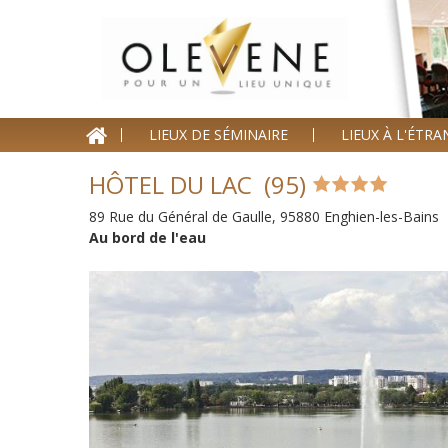
Homepage
LIEUX DE SÉMINAIRE
LIEUX À L'ÉTR
Lieux de séminaire
HÔTEL DU LAC (95)
Lieux à l'étranger
89 Rue du Général de Gaulle, 95880 Enghien-les-Bains
Nos offres
Au bord de l'eau
Séminaire clé en Main
Blog événements
Contact
Devis