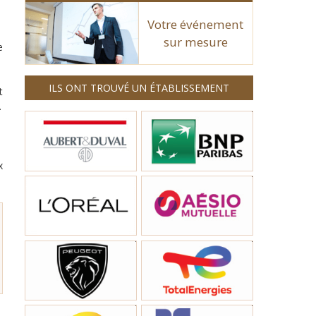
Votre événement
sur mesure
e
ILS ONT TROUVÉ UN ÉTABLISSEMENT
t
.
x