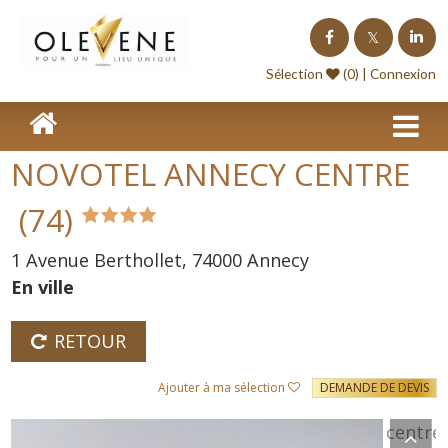
Homepage
Sélection
(0) |
Connexion
Lieux de séminaire
Lieux à l'étranger
NOVOTEL ANNECY CENTRE
Nos offres
(74)
Séminaire clé en Main
1 Avenue Berthollet, 74000 Annecy
Blog événements
En ville
Contact
RETOUR
Devis
Ajouter à ma sélection
DEMANDE DE DEVIS