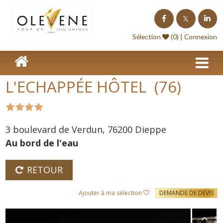
Homepage
Sélection
(0) |
Connexion
Lieux de séminaire
Lieux à l'étranger
L'ECHAPPÉE HÔTEL (76)
Nos offres
Séminaire clé en Main
3 boulevard de Verdun, 76200 Dieppe
Blog événements
Au bord de l'eau
Contact
RETOUR
Devis
Ajouter à ma sélection
DEMANDE DE DEVIS