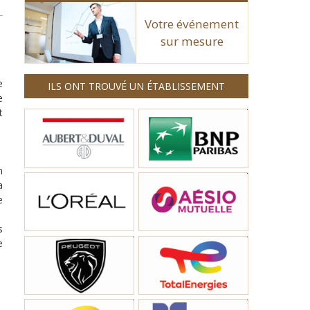
Votre événement
sur mesure
e
ILS ONT TROUVÉ UN ÉTABLISSEMENT
e
t
n
a
e
s
e