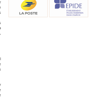
r
e
s
s
a
,
l
e
s
r
e
e