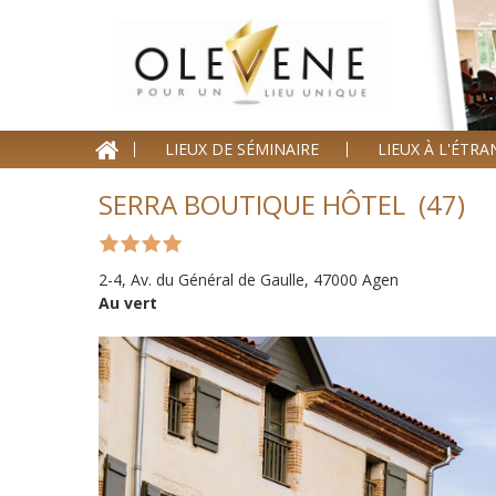
Homepage
LIEUX DE SÉMINAIRE
LIEUX À L'ÉTR
Lieux de séminaire
SERRA BOUTIQUE HÔTEL (47)
Lieux à l'étranger
Nos offres
2-4, Av. du Général de Gaulle, 47000 Agen
Au vert
Séminaire clé en Main
Blog événements
Contact
Devis