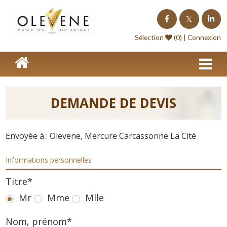
Homepage
Sélection
(0) |
Connexion
Lieux de séminaire
Lieux à l'étranger
Nos offres
DEMANDE DE DEVIS
Séminaire clé en Main
Envoyée à : Olevene, Mercure Carcassonne La Cité
Blog événements
Informations personnelles
Contact
Titre*
Devis
Mr
Mme
Mlle
Nom, prénom*