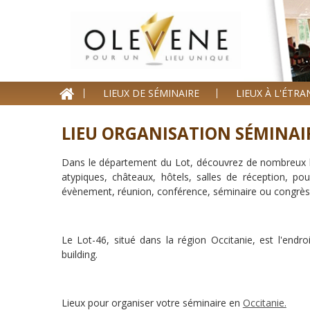
Homepage
LIEUX DE SÉMINAIRE
LIEUX À L'ÉTR
Lieux de séminaire
Lieux à l'étranger
LIEU ORGANISATION SÉMINAI
Nos offres
Dans le département du Lot, découvrez de nombreux lie
atypiques, châteaux, hôtels, salles de réception, p
Séminaire clé en Main
évènement, réunion, conférence, séminaire ou congrès
Blog événements
Le Lot-46, situé dans la région Occitanie, est l'endro
Contact
building.
Devis
Lieux pour organiser votre séminaire en
Occitanie.