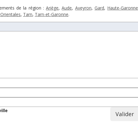
tements de la région :
Ariège
,
Aude
,
Aveyron
,
Gard
,
Haute-Garonn
Orientales
,
Tarn
,
Tarn-et-Garonne
.
4
ille
Valider