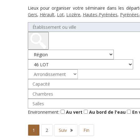
Lieux pour organiser votre séminaire dans les dépar
Gers
,
Hérault
,
Lot
,
Lozère
,
Hautes-Pyrénées
,
Pyrénées-
Environnement:
Au vert
Au bord de l'eau
En v
1
2
Suiv
Fin