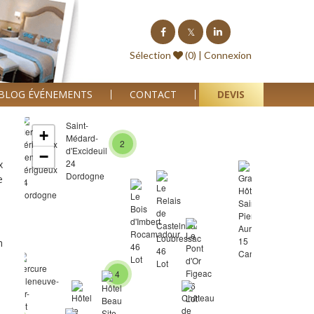
4
Sélection
(0) |
Connexion
BLOG ÉVÉNEMENTS
CONTACT
DEVIS
+
2
−
x
e
2
m
4
3