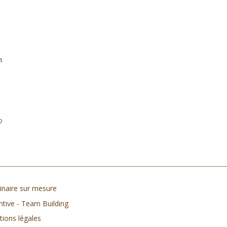
n
naire sur mesure
ntive - Team Building
ions légales