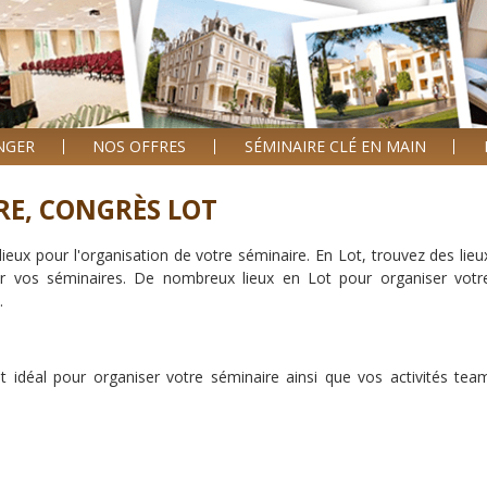
4
4
ANGER
NOS OFFRES
SÉMINAIRE CLÉ EN MAIN
RE, CONGRÈS
LOT
ux pour l'organisation de votre séminaire. En Lot, trouvez des lieu
our vos séminaires. De nombreux lieux en Lot pour organiser votr
.
11
5
6
it idéal pour organiser votre séminaire ainsi que vos activités tea