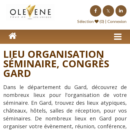
Homepage
Sélection
(0) |
Connexion
Lieux de séminaire
Lieux à l'étranger
LIEU ORGANISATION
Nos offres
SÉMINAIRE, CONGRÈS
Séminaire clé en Main
GARD
Blog événements
Dans le département du Gard, découvrez de
Contact
nombreux lieux pour l'organisation de votre
Devis
séminaire. En Gard, trouvez des lieux atypiques,
châteaux, hôtels, salles de réception, pour vos
séminaires. De nombreux lieux en Gard pour
organiser votre évènement, réunion, conférence,