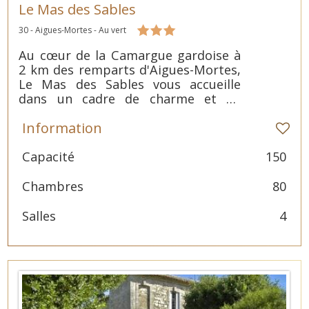
Le Mas des Sables
30 - Aigues-Mortes - Au vert
Au cœur de la Camargue gardoise à
2 km des remparts d'Aigues-Mortes,
Le Mas des Sables vous accueille
dans un cadre de charme et de
verdure. Son architecture originale
Information
reprend les codes du Mas provençal.
Capacité
150
Chambres
80
Salles
4