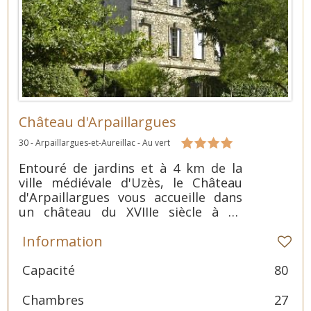
Château d'Arpaillargues
30 - Arpaillargues-et-Aureillac - Au vert
Entouré de jardins et à 4 km de la
ville médiévale d'Uzès, le Château
d'Arpaillargues vous accueille dans
un château du XVIIIe siècle à 25
minutes en voiture du pont du Gard.
Information
Il vous propose une piscine
extérieure, un bain à remous, un
court de tennis et une connexion Wi-
Capacité
80
Fi gratuite.
Chambres
27