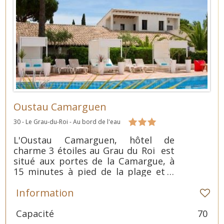
Oustau Camarguen
30 - Le Grau-du-Roi - Au bord de l'eau
L'Oustau Camarguen, hôtel de
charme 3 étoiles au Grau du Roi est
situé aux portes de la Camargue, à
15 minutes à pied de la plage et à
seulement à quelques minutes du
Information
port de plaisance.
Capacité
70