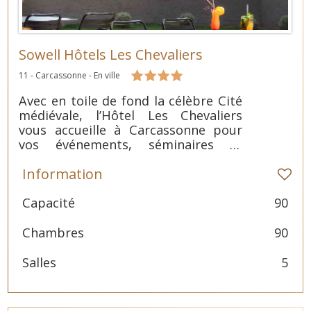
Sowell Hôtels Les Chevaliers
11 - Carcassonne - En ville
Avec en toile de fond la célèbre Cité
médiévale, l’Hôtel Les Chevaliers
vous accueille à Carcassonne pour
vos événements, séminaires et
incentive dans une ambiance
Information
médiévale revisitée. Il vous offrira un
extraordinaire voyage dans le temps.
Capacité
90
Chambres
90
Salles
5