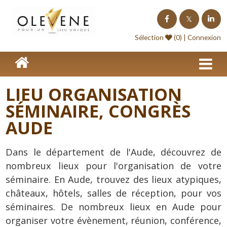
Homepage
Sélection
(0) |
Connexion
Lieux de séminaire
Lieux à l'étranger
LIEU ORGANISATION
Nos offres
SÉMINAIRE, CONGRÈS
Séminaire clé en Main
AUDE
Blog événements
Dans le département de l'Aude, découvrez de
Contact
nombreux lieux pour l'organisation de votre
Devis
séminaire. En Aude, trouvez des lieux atypiques,
châteaux, hôtels, salles de réception, pour vos
séminaires. De nombreux lieux en Aude pour
organiser votre évènement, réunion, conférence,