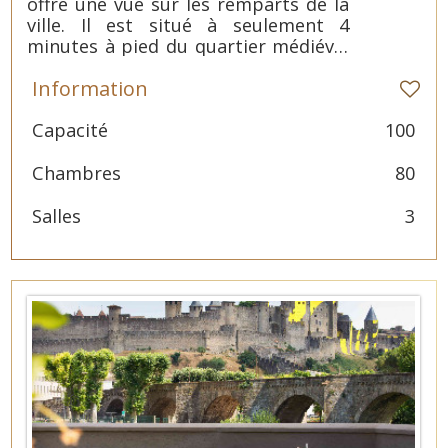
offre une vue sur les remparts de la
ville. Il est situé à seulement 4
minutes à pied du quartier médiéval
de Carcassonne. Il propose une
Information
connexion Wi-Fi gratuite et une
piscine extérieure ouverte en été.
Capacité
100
Chambres
80
Salles
3