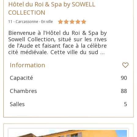
Hôtel du Roi & Spa by SOWELL
COLLECTION
11 - Carcassonne - En ville
Bienvenue à l'Hôtel du Roi & Spa by
Sowell Collection, situé sur les rives
de l'Aude et faisant face à la célèbre
cité médiévale. Cette ville du sud de
la France possède un riche héritage
Information
culturel et abrite de nombreux
musées, églises, parcs et jardins,
tous à une courte distance de
Capacité
90
marche de l'hôtel.
Chambres
88
Salles
5